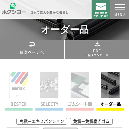
MENU
CATALOG
オーダー品
製品カタログダウンロード
目次ページ
カタログ
PDF
目次ページへ
一括ダウンロード
製品・用途
目次
会社概要
BESTEXカタログ
採用情報
常時在庫品
BESTEX
SELECTY
ゴムシート類
オーダー品
AZシリーズ
PS/RE/HSP/SSPシリーズ
免震ーエキスパンション
免震ー免震塞ぎゴム