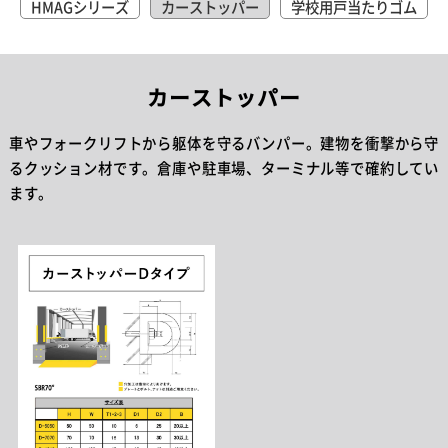
HMAGシリーズ
カーストッパー
学校用戸当たりゴム
現在最も使用頻度の高いセミエア
もっともオーソドックスなパーフ
ータイト材。
ェクトエアータイト材クロロプレ
●高さ調整機能付き ●接着剤不
ンスポンジ（ネオプレンスポン
要タイプ
ジ）材使用で滑らかな肌合いが絶
カーストッパー
大なる人気のPS/REシリーズと、
難燃シリコーンスポンジ使用のハ
イグレードのHSP/SSPシリーズ。
車やフォークリフトから躯体を
守るバンパー。
建物を
衝撃から守
ドア以外の気密材としても使用さ
るクッション材です。
倉庫や駐車場、
ターミナル等で確約してい
れることの多い汎用タイプ。
ます。
安全対策シリーズ
HCシリーズ
戸先・召し合せ・引き込み防止等
クロロプレンゴムとエチレン・プ
様々な現場の声から生まれたシリ
ロピレンゴムを使用した気密を目
ーズ。材質もクロロプレンソリッ
的としたシリーズ。ドア以外にも
ドからEPDMスポンジまで取り入れ
使用される汎用タイプ。
ました。
GAシリーズ
モヘアシリーズ